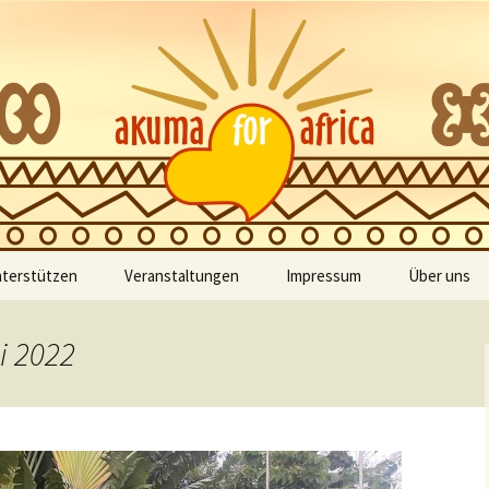
zur Unterstützung der Kinder Ghanas
 Africa
nterstützen
Veranstaltungen
Impressum
Über uns
Kategorien
Bilder
i 2022
Meine Buchungen
Vereinssat
Schlagworte
Veranstaltungsorte