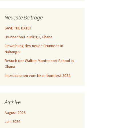
fter in Accra!
Neueste Beiträge
SAVE THE DATE!!
Brunnenbau in Mirigu, Ghana
Einweihung des neuen Brunnens in
Nabango!
Besuch der Walton-Montessori-School in
Ghana
Impressionen vom Nkambomfest 2024
Archive
August 2026
Juni 2026