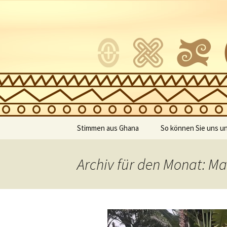
"Ein Herz für Afrika" – Verein 
Akuma for
Zum
Stimmen aus Ghana
So können Sie uns u
Inhalt
springen
Geschichten ghanaischer
Spenden
Schüler
Archiv für den Monat: Ma
Mitgliedsantrag
Dankes-Rede der
Schülersprecherin
Patenschaft