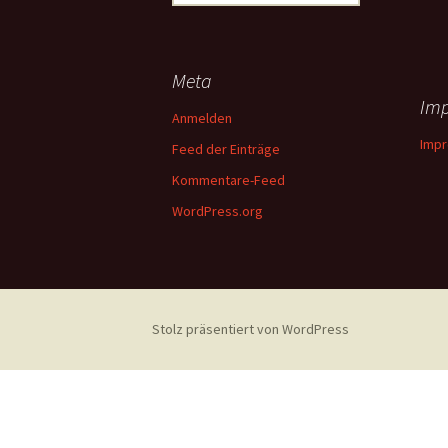
nach:
Meta
Im
Anmelden
Imp
Feed der Einträge
Kommentare-Feed
WordPress.org
Stolz präsentiert von WordPress