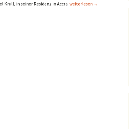
Besuch beim deutschen Botscha
 Krull, in seiner Residenz in Accra.
weiterlesen
→