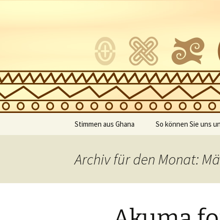
"Ein Herz für Afrika" – Verein 
Akuma for
Zum
Stimmen aus Ghana
So können Sie uns u
Inhalt
springen
Geschichten ghanaischer
Spenden
Schüler
Archiv für den Monat: Mä
Mitgliedsantrag
Dankes-Rede der
Schülersprecherin
Patenschaft
„Akuma for