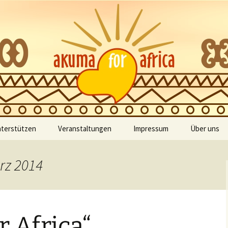
zur Unterstützung der Kinder Ghanas
 Africa
nterstützen
Veranstaltungen
Impressum
Über uns
Kategorien
Bilder
rz 2014
Meine Buchungen
Vereinssat
Schlagworte
 Africa“
Veranstaltungsorte