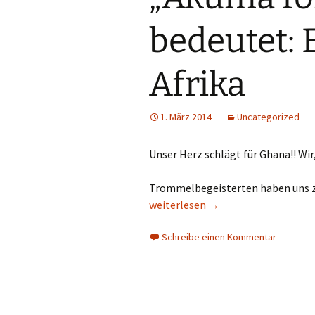
bedeutet: 
Afrika
1. März 2014
Uncategorized
Unser Herz schlägt für Ghana!! Wir
Trommelbegeisterten haben uns z
„Akuma for Africa“ bedeutet: Ein He
weiterlesen
→
Schreibe einen Kommentar