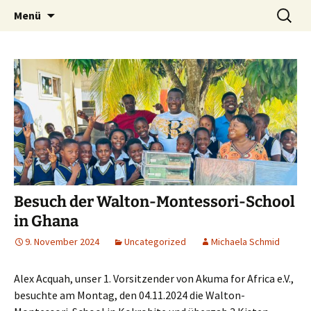
"Ein Herz für Afrika" – Verein zur
Zum
Suche
Akuma for Africa
Menü
Inhalt
nach:
Unterstützung der Kinder Ghanas
springen
Besuch der Walton-Montessori-School
in Ghana
9. November 2024
Uncategorized
Michaela Schmid
Alex Acquah, unser 1. Vorsitzender von Akuma for Africa e.V.,
besuchte am Montag, den 04.11.2024 die Walton-