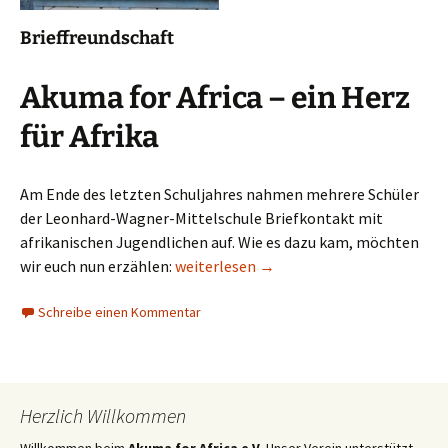
Brieffreundschaft
Akuma for Africa – ein Herz
für Afrika
Am Ende des letzten Schuljahres nahmen mehrere Schüler
der Leonhard-Wagner-Mittelschule Briefkontakt mit
afrikanischen Jugendlichen auf. Wie es dazu kam, möchten
Jahresbericht der Leonhard-Wagner-M
wir euch nun erzählen:
weiterlesen
→
Schreibe einen Kommentar
Herzlich Willkommen
Willkommen beim
Akuma for Africa e.V.
Unser Verein unterstützt