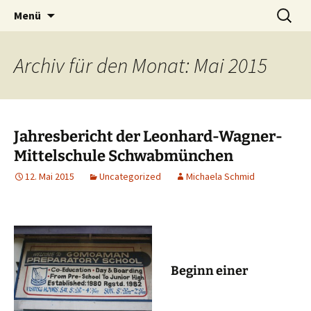
"Ein Herz für Afrika" – Verein zur
Zum
Suche
Akuma for Africa
Menü
Inhalt
nach:
Unterstützung der Kinder Ghanas
springen
Archiv für den Monat: Mai 2015
Jahresbericht der Leonhard-Wagner-
Mittelschule Schwabmünchen
12. Mai 2015
Uncategorized
Michaela Schmid
Beginn einer