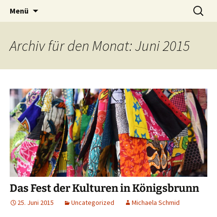
"Ein Herz für Afrika" – Verein zur
Zum
Suche
Akuma for Africa
Menü
Inhalt
nach:
Unterstützung der Kinder Ghanas
springen
Archiv für den Monat: Juni 2015
Das Fest der Kulturen in Königsbrunn
25. Juni 2015
Uncategorized
Michaela Schmid