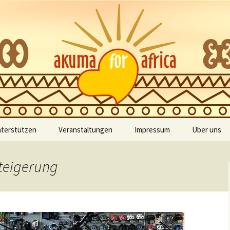
zur Unterstützung der Kinder Ghanas
 Africa
nterstützen
Veranstaltungen
Impressum
Über uns
Kategorien
Bilder
steigerung
Meine Buchungen
Vereinssat
Schlagworte
Veranstaltungsorte