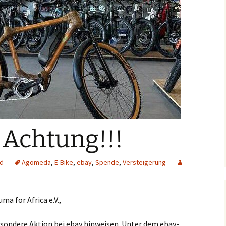
 Achtung!!!
ed
Agomeda
,
E-Bike
,
ebay
,
Spende
,
Versteigerung
a for Africa e.V.,
sondere Aktion bei ebay hinweisen. Unter dem ebay-