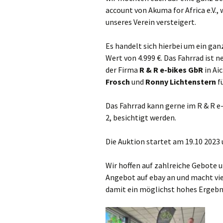
account von Akuma for Africa e.V.
unseres Verein versteigert.
Es handelt sich hierbei um ein ga
Wert von 4.999 €. Das Fahrrad ist 
der Firma
R & R e-bikes GbR
in Ai
Frosch
und
Ronny
Lichtenstern
f
Das Fahrrad kann gerne im R & R e
2, besichtigt werden.
Die Auktion startet am 19.10 2023 
Wir hoffen auf zahlreiche Gebote u
Angebot auf ebay an und macht vi
damit ein möglichst hohes Ergebni