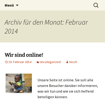
"Ein Herz für Afrika" – Verein zur
Zum
Suche
Akuma for Africa
Menü
Inhalt
nach:
Unterstützung der Kinder Ghanas
springen
Archiv für den Monat: Februar
2014
Wir sind online!
10. Februar 2014
Uncategorized
tesch
Unsere Seite ist online. Sie soll alle
unsere Besucher darüber informieren,
was wir tun und wie sie sich helfend
beteiligen können.