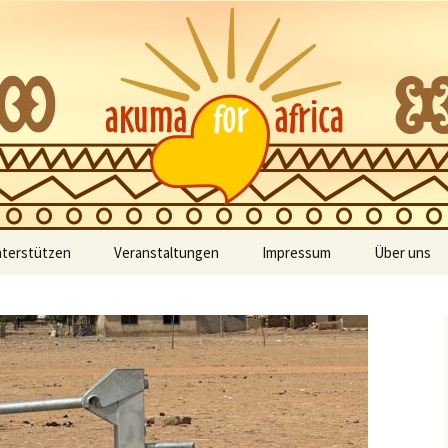
zur Unterstützung der Kinder Ghanas
 Africa
nterstützen
Veranstaltungen
Impressum
Über uns
Kategorien
Bilder
Meine Buchungen
Vereinssat
Schlagworte
Veranstaltungsorte